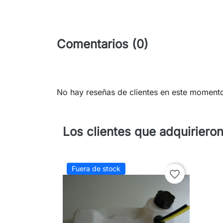
Comentarios (0)
No hay reseñas de clientes en este moment
Los clientes que adquiriero
Fuera de stock
favorite_border