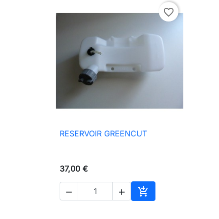
favorite_border
RESERVOIR GREENCUT

Vista rápida
37,00 €



Añadir al carrito