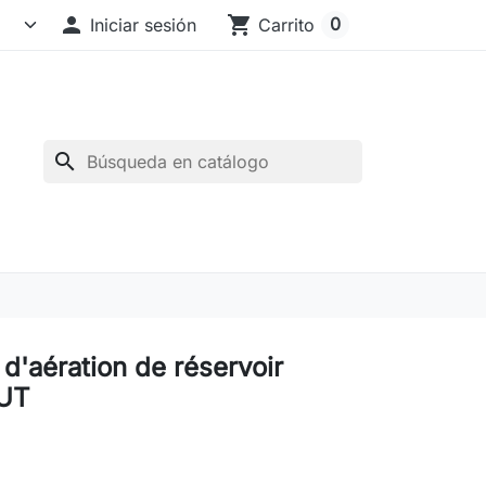

shopping_cart
0
Iniciar sesión
Carrito
search
d'aération de réservoir
UT