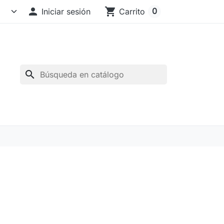

shopping_cart
0
Iniciar sesión
Carrito
search