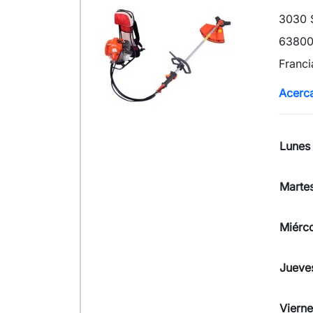
3030 
63800
Franci
Acerc
Lunes
Marte
Miérc
Jueve
Vierne