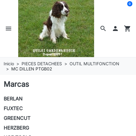
0
menu
search

shopping_cart
Inicio
PIECES DETACHEES
OUTIL MULTIFONCTION
MC DILLEN PTGB02
Marcas
BERLAN
FUXTEC
GREENCUT
HERZBERG