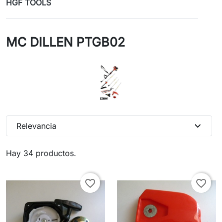
HGF TOOLS
MC DILLEN PTGB02
expand_more
Relevancia
Hay 34 productos.
favorite_border
favorite_border