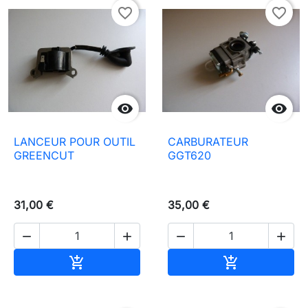
favorite_border
favorite_border


LANCEUR POUR OUTIL
CARBURATEUR
GREENCUT
GGT620
31,00 €
35,00 €




Añadir al carrito
Añadir al carr

