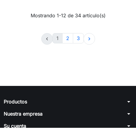
Mostrando 1-12 de 34 artículo(s)
1
2
3


arrow_drop_down
Productos
arrow_drop_down
Nuestra empresa
arrow_drop_down
Su cuenta