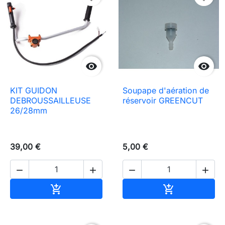


KIT GUIDON
Soupape d'aération de
DEBROUSSAILLEUSE
réservoir GREENCUT
26/28mm
39,00 €
5,00 €




Añadir al carrito
Añadir al carr

