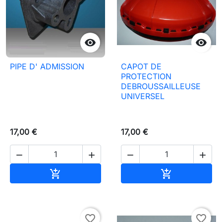


PIPE D' ADMISSION
CAPOT DE
PROTECTION
DEBROUSSAILLEUSE
UNIVERSEL
17,00 €
17,00 €




Añadir al carrito
Añadir al carr


favorite_border
favorite_border