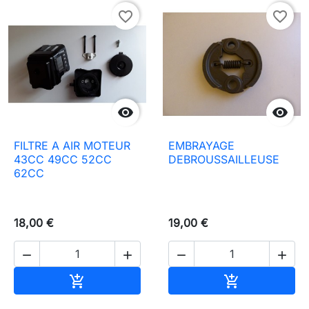
favorite_border
favorite_border


FILTRE A AIR MOTEUR
EMBRAYAGE
43CC 49CC 52CC
DEBROUSSAILLEUSE
62CC
18,00 €
19,00 €




Añadir al carrito
Añadir al carr

