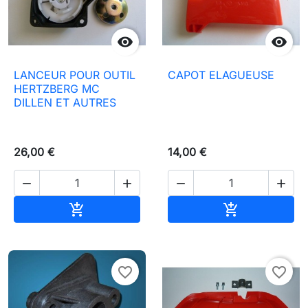


LANCEUR POUR OUTIL
CAPOT ELAGUEUSE
HERTZBERG MC
DILLEN ET AUTRES
26,00 €
14,00 €




Añadir al carrito
Añadir al carr


favorite_border
favorite_border