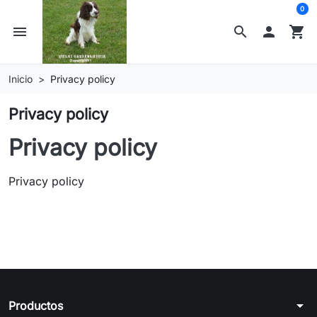
0
menu
search

shopping_cart
Inicio
Privacy policy
Privacy policy
Privacy policy
Privacy policy
arrow_drop_down
Productos