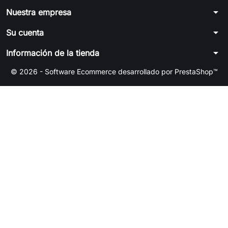
arrow_drop_down
Nuestra empresa
arrow_drop_down
Su cuenta
arrow_drop_down
Información de la tienda
© 2026 - Software Ecommerce desarrollado por PrestaShop™