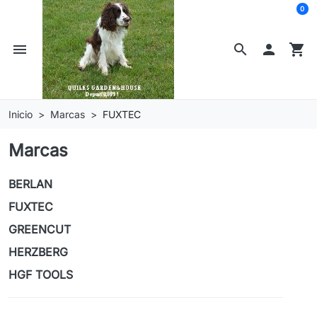
0
menu
search

shopping_cart
Inicio
Marcas
FUXTEC
Marcas
BERLAN
FUXTEC
GREENCUT
HERZBERG
HGF TOOLS