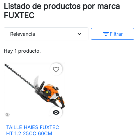
Listado de productos por marca
FUXTEC
expand_more
filter_list
Relevancia
Filtrar
Hay 1 producto.
favorite_border

TAILLE HAIES FUXTEC
HT 1.2 25CC 60CM