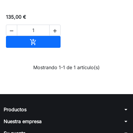
135,00 €


Añadir al carrito

Mostrando 1-1 de 1 artículo(s)
arrow_drop_down
Productos
arrow_drop_down
Nuestra empresa