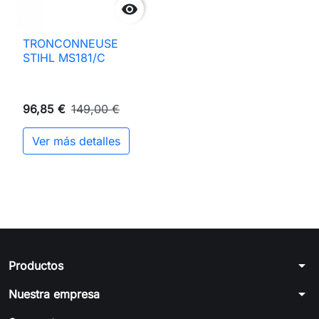

TRONCONNEUSE
STIHL MS181/C
96,85 €
149,00 €
Ver más detalles
arrow_drop_down
Productos
arrow_drop_down
Nuestra empresa