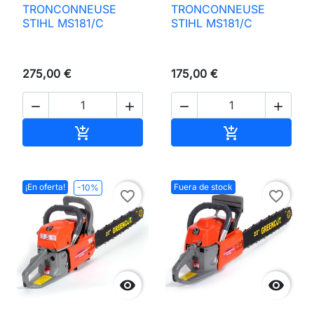
TRONCONNEUSE
TRONCONNEUSE
STIHL MS181/C
STIHL MS181/C
275,00 €
175,00 €




Añadir al carrito
Añadir al carri


¡En oferta!
Fuera de stock
-10%
favorite_border
favorite_border

