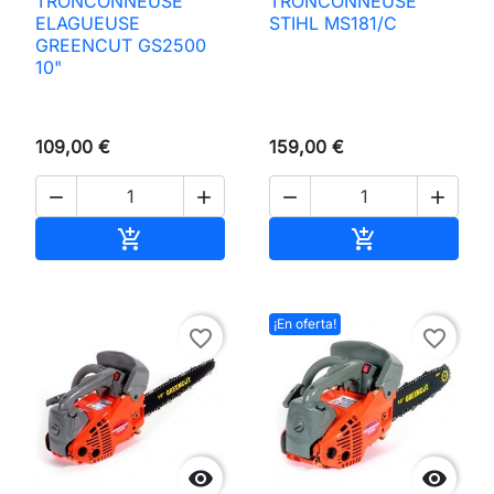
TRONCONNEUSE
TRONCONNEUSE
ELAGUEUSE
STIHL MS181/C
GREENCUT GS2500
10"
109,00 €
159,00 €




Añadir al carrito
Añadir al carri


¡En oferta!
favorite_border
favorite_border

