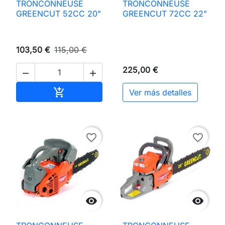
TRONCONNEUSE
TRONCONNEUSE
GREENCUT 52CC 20"
GREENCUT 72CC 22"
103,50 €
115,00 €
225,00 €


Añadir al carrito

Ver más detalles
favorite_border
favorite_border

