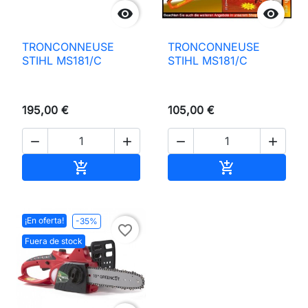


TRONCONNEUSE
TRONCONNEUSE
STIHL MS181/C
STIHL MS181/C
195,00 €
105,00 €




Añadir al carrito
Añadir al carri


¡En oferta!
-35%
favorite_border
Fuera de stock