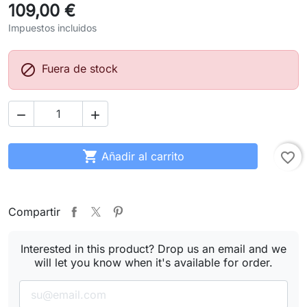
109,00 €
Impuestos incluidos

Fuera de stock



Añadir al carrito
favorite_border
Compartir
Interested in this product? Drop us an email and we
will let you know when it's available for order.