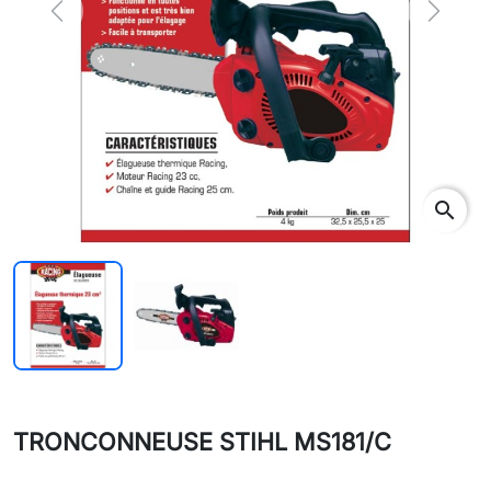
Previous
Next
search
TRONCONNEUSE STIHL MS181/C