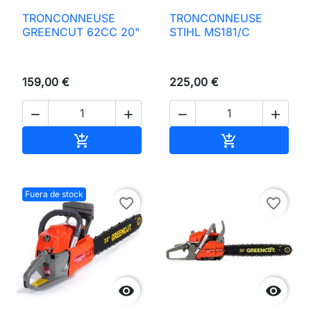
TRONCONNEUSE
TRONCONNEUSE
GREENCUT 62CC 20"
STIHL MS181/C
159,00 €
225,00 €




Añadir al carrito
Añadir al carri


Fuera de stock
favorite_border
favorite_border

