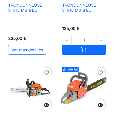
TRONCONNEUSE
TRONCONNEUSE
STIHL MS181/C
STIHL MS181/C
135,00 €
235,00 €


Añadir al carri

Ver más detalles
¡En oferta!
favorite_border
favorite_border

