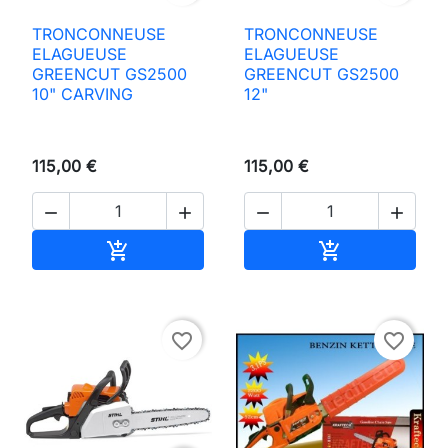
TRONCONNEUSE
TRONCONNEUSE
ELAGUEUSE
ELAGUEUSE
GREENCUT GS2500
GREENCUT GS2500
10" CARVING
12"
115,00 €
115,00 €




Añadir al carrito
Añadir al carri


favorite_border
favorite_border