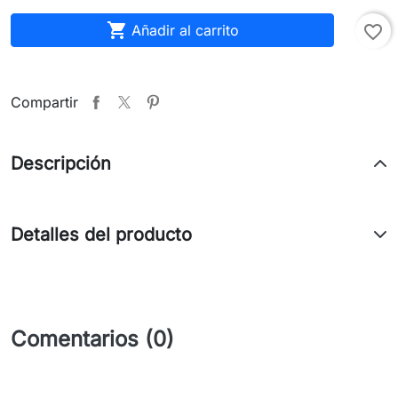

Añadir al carrito
favorite_border
Compartir
Descripción
Detalles del producto
Comentarios (0)