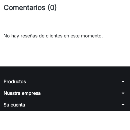
Comentarios (0)
No hay reseñas de clientes en este momento.
arrow_drop_down
Productos
arrow_drop_down
Nuestra empresa
arrow_drop_down
Su cuenta
arrow_drop_down
Información de la tienda
© 2026 - Software Ecommerce desarrollado por PrestaShop™