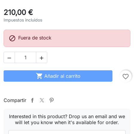
210,00 €
Impuestos incluidos

Fuera de stock



Añadir al carrito
favorite_border
Compartir
Interested in this product? Drop us an email and we
will let you know when it's available for order.