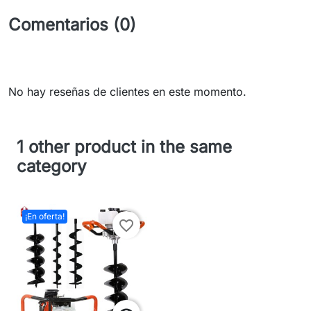
Comentarios (0)
No hay reseñas de clientes en este momento.
1 other product in the same
category
¡En oferta!
favorite_border