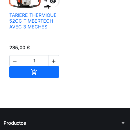

TARIERE THERMIQUE
52CC TIMBERTECH
AVEC 3 MECHES
235,00 €


Añadir al carrito

arrow_drop_down
Productos