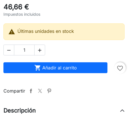
46,66 €
Impuestos incluidos

Últimas unidades en stock



Añadir al carrito
favorite_border
Compartir
Descripción