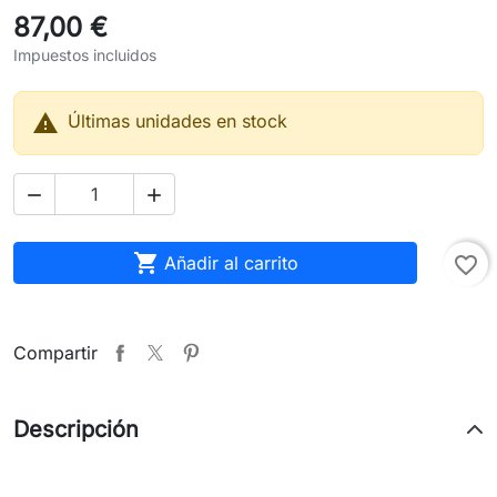
87,00 €
Impuestos incluidos

Últimas unidades en stock



Añadir al carrito
favorite_border
Compartir
Descripción