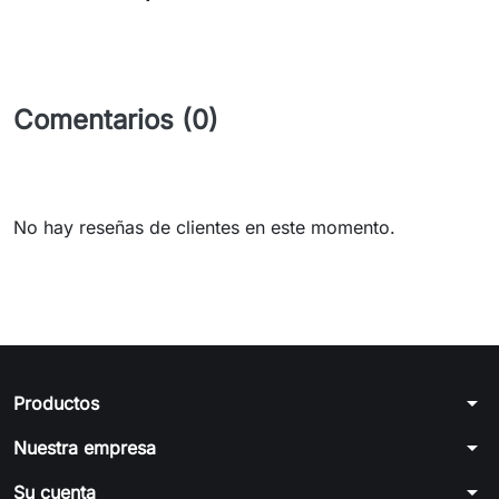
Comentarios (0)
No hay reseñas de clientes en este momento.
arrow_drop_down
Productos
arrow_drop_down
Nuestra empresa
arrow_drop_down
Su cuenta