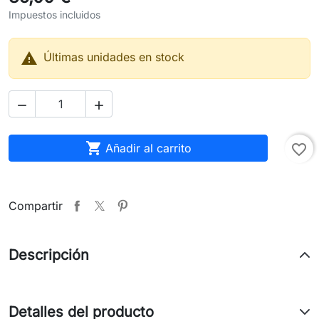
Impuestos incluidos

Últimas unidades en stock



Añadir al carrito
favorite_border
Compartir
Descripción
Detalles del producto