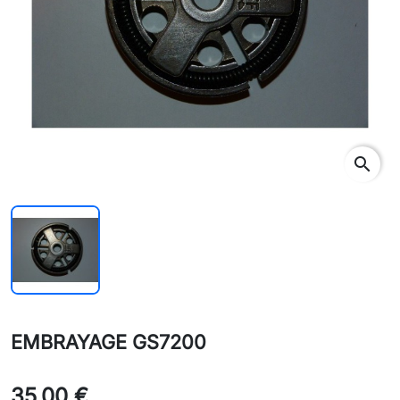
search
EMBRAYAGE GS7200
35,00 €