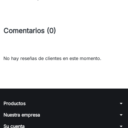
Comentarios (0)
No hay reseñas de clientes en este momento.
arrow_drop_down
Productos
arrow_drop_down
Nuestra empresa
arrow_drop_down
Su cuenta