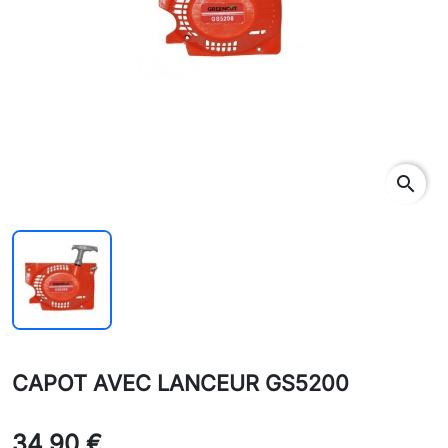
search
CAPOT AVEC LANCEUR GS5200
34,90 €