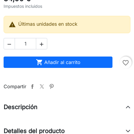
Impuestos incluidos

Últimas unidades en stock



Añadir al carrito
favorite_border
Compartir
Descripción
Detalles del producto