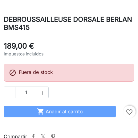
DEBROUSSAILLEUSE DORSALE BERLAN
BMS415
189,00 €
Impuestos incluidos

Fuera de stock



Añadir al carrito
favorite_border
Compartir