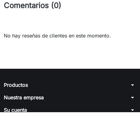
Comentarios (0)
No hay reseñas de clientes en este momento.
arrow_drop_down
Productos
arrow_drop_down
Nuestra empresa
arrow_drop_down
Su cuenta
arrow_drop_down
Información de la tienda
© 2026 - Software Ecommerce desarrollado por PrestaShop™