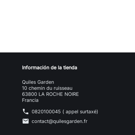
Información de la tienda
Quiles Garden
10 chemin du ruisseau
63800 LA ROCHE NOIRE
Francia
phone
0820100045 ( appel surtaxé)
mail
contact@quilesgarden.fr