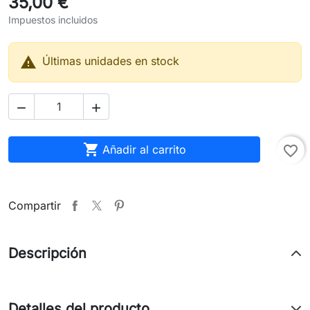
35,00 €
Impuestos incluidos

Últimas unidades en stock



Añadir al carrito
favorite_border
Compartir
Descripción
Detalles del producto