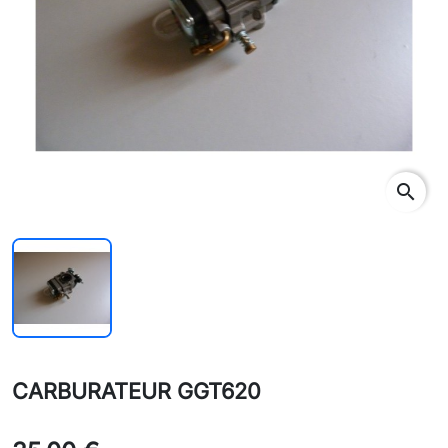
search
CARBURATEUR GGT620