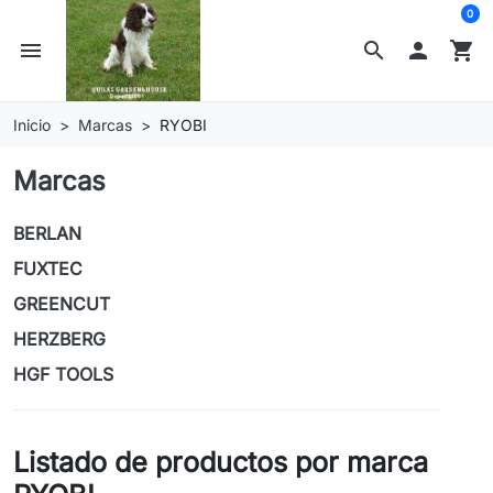
0
menu
search

shopping_cart
Inicio
Marcas
RYOBI
Marcas
BERLAN
FUXTEC
GREENCUT
HERZBERG
HGF TOOLS
Listado de productos por marca