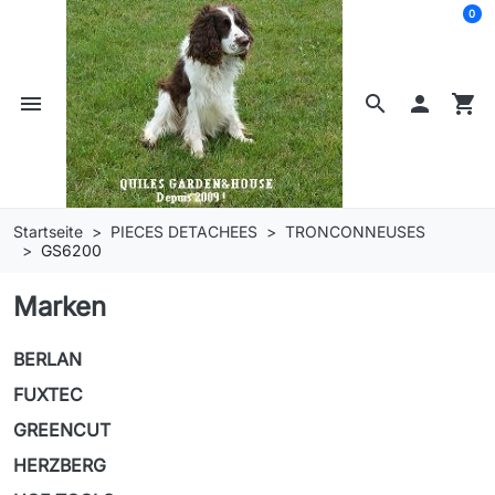
0
menu
search

shopping_cart
Startseite
PIECES DETACHEES
TRONCONNEUSES
GS6200
Marken
BERLAN
FUXTEC
GREENCUT
HERZBERG