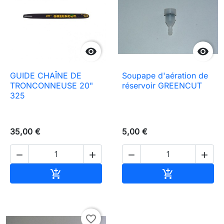


GUIDE CHAÎNE DE
Soupape d'aération de
TRONCONNEUSE 20"
réservoir GREENCUT
325
35,00 €
5,00 €




In den Warenkorb
In den Waren


favorite_border