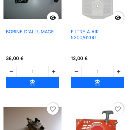


BOBINE D'ALLUMAGE
FILTRE A AIR
5200/6200
38,00 €
12,00 €




In den Warenkorb
In den Waren


favorite_border
favorite_border