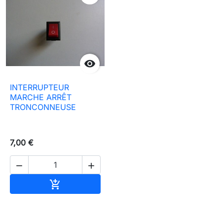

INTERRUPTEUR
MARCHE ARRÊT
TRONCONNEUSE
7,00 €


In den Warenkorb
