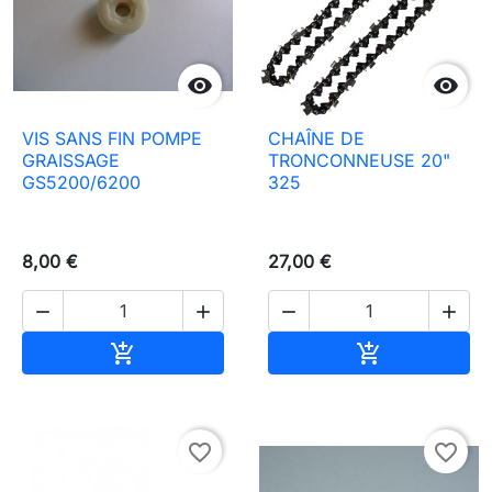


VIS SANS FIN POMPE
CHAÎNE DE
GRAISSAGE
TRONCONNEUSE 20"
GS5200/6200
325
8,00 €
27,00 €




In den Warenkorb
In den Waren


favorite_border
favorite_border