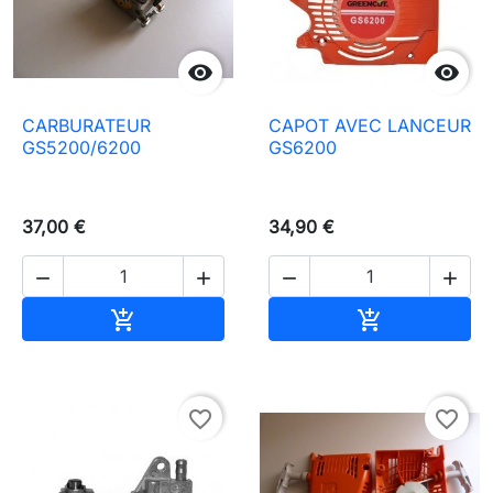


CARBURATEUR
CAPOT AVEC LANCEUR
GS5200/6200
GS6200
37,00 €
34,90 €




In den Warenkorb
In den Waren


favorite_border
favorite_border