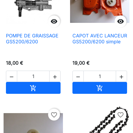


POMPE DE GRAISSAGE
CAPOT AVEC LANCEUR
GS5200/6200
GS5200/6200 simple
18,00 €
19,00 €




In den Warenkorb
In den Waren


favorite_border
favorite_border