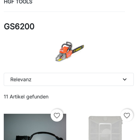
HGF TOOLS
GS6200
expand_more
Relevanz
11 Artikel gefunden
favorite_border
favorite_border