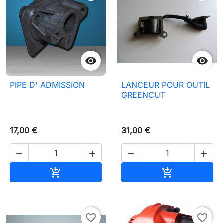


PIPE D' ADMISSION
LANCEUR POUR OUTIL
GREENCUT
17,00 €
31,00 €




In den Warenkorb
In den Waren


favorite_border
favorite_border