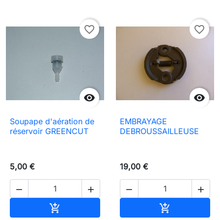
favorite_border
favorite_border


Soupape d'aération de
EMBRAYAGE
réservoir GREENCUT
DEBROUSSAILLEUSE
5,00 €
19,00 €




In den Warenkorb
In den Waren

