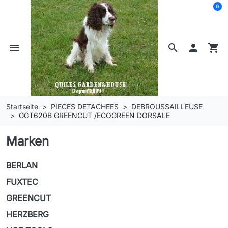
0
menu
search

shopping_cart
Startseite
PIECES DETACHEES
DEBROUSSAILLEUSE
GGT620B GREENCUT /ECOGREEN DORSALE
Marken
BERLAN
FUXTEC
GREENCUT
HERZBERG