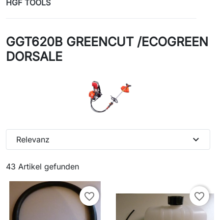
HGF TOOLS
GGT620B GREENCUT /ECOGREEN
DORSALE
expand_more
Relevanz
43 Artikel gefunden
favorite_border
favorite_border