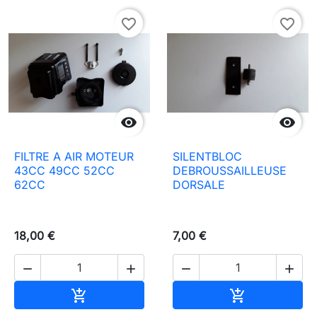
favorite_border
favorite_border


FILTRE A AIR MOTEUR
SILENTBLOC
43CC 49CC 52CC
DEBROUSSAILLEUSE
62CC
DORSALE
18,00 €
7,00 €




In den Warenkorb
In den Waren

