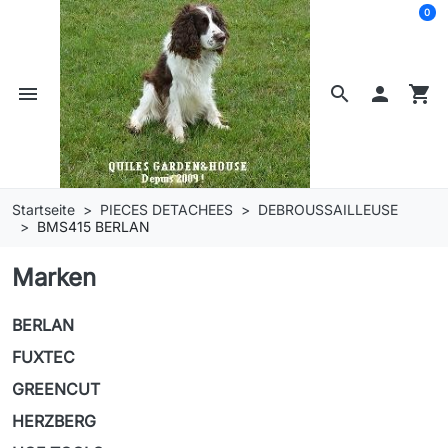
0
menu
search

shopping_cart
Startseite
PIECES DETACHEES
DEBROUSSAILLEUSE
BMS415 BERLAN
Marken
BERLAN
FUXTEC
GREENCUT
HERZBERG