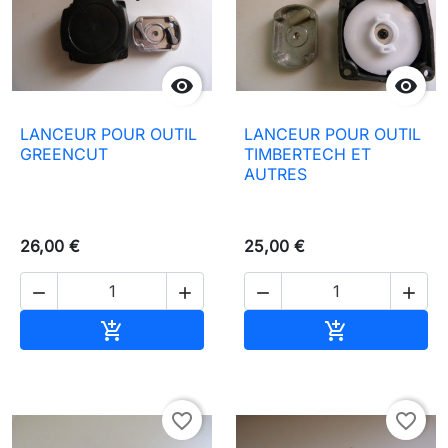


LANCEUR POUR OUTIL
LANCEUR POUR OUTIL
GREENCUT
TIMBERTECH ET
AUTRES
26,00 €
25,00 €




In den Warenkorb
In den Waren


favorite_border
favorite_border