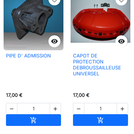


PIPE D' ADMISSION
CAPOT DE
PROTECTION
DEBROUSSAILLEUSE
UNIVERSEL
17,00 €
17,00 €




In den Warenkorb
In den Waren

