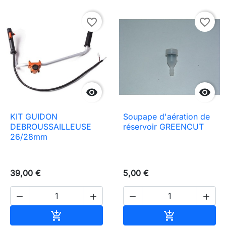
favorite_border
favorite_border


KIT GUIDON
Soupape d'aération de
DEBROUSSAILLEUSE
réservoir GREENCUT
26/28mm
39,00 €
5,00 €




In den Warenkorb
In den Waren

