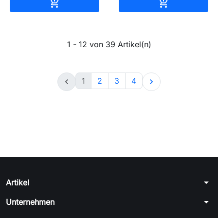
In den Warenkorb
In den Waren


1 - 12 von 39 Artikel(n)
1
2
3
4


arrow_drop_down
Artikel
arrow_drop_down
Unternehmen