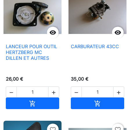


LANCEUR POUR OUTIL
CARBURATEUR 43CC
HERTZBERG MC
DILLEN ET AUTRES
26,00 €
35,00 €




In den Warenkorb
In den Waren


favorite_border
favorite_border