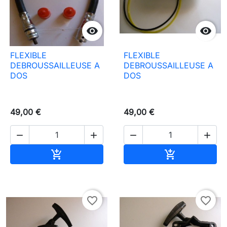


FLEXIBLE
FLEXIBLE
DEBROUSSAILLEUSE A
DEBROUSSAILLEUSE A
DOS
DOS
49,00 €
49,00 €




In den Warenkorb
In den Waren


favorite_border
favorite_border