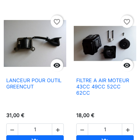
favorite_border
favorite_border


LANCEUR POUR OUTIL
FILTRE A AIR MOTEUR
GREENCUT
43CC 49CC 52CC
62CC
31,00 €
18,00 €



