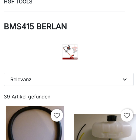
HGF TOOLS
BMS415 BERLAN
expand_more
Relevanz
39 Artikel gefunden
favorite_border
favorite_border