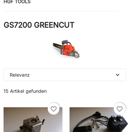
HGF TOOLS
GS7200 GREENCUT
expand_more
Relevanz
15 Artikel gefunden
favorite_border
favorite_border