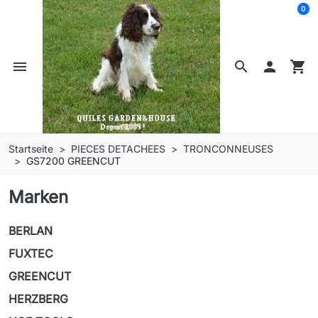
0
menu
search

shopping_cart
Startseite
PIECES DETACHEES
TRONCONNEUSES
GS7200 GREENCUT
Marken
BERLAN
FUXTEC
GREENCUT
HERZBERG