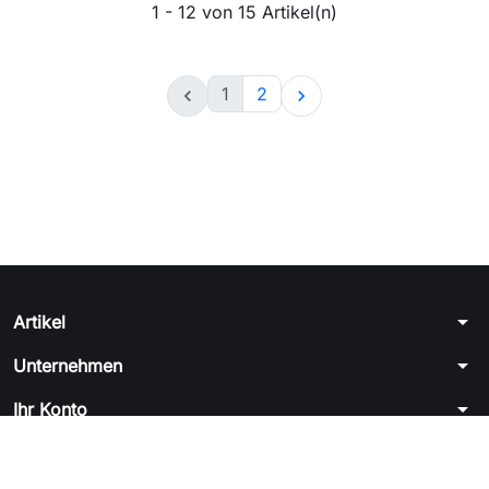
1 - 12 von 15 Artikel(n)
1
2


arrow_drop_down
Artikel
arrow_drop_down
Unternehmen
arrow_drop_down
Ihr Konto
arrow_drop_down
Shop-Einstellungen