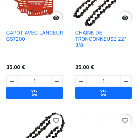


CAPOT AVEC LANCEUR
CHAÎNE DE
GS7200
TRONCONNEUSE 22"
3/8
35,00 €
35,00 €




In den Warenkorb
In den Waren


favorite_border
favorite_border