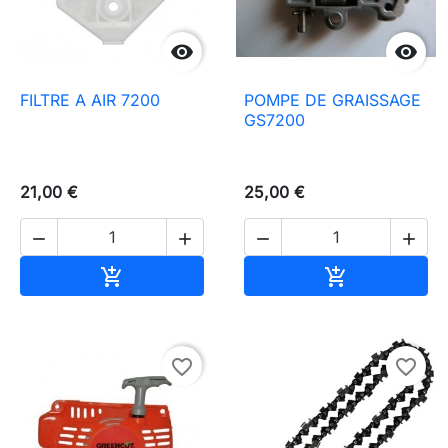


FILTRE A AIR 7200
POMPE DE GRAISSAGE
GS7200
21,00 €
25,00 €




In den Warenkorb
In den Waren


favorite_border
favorite_border