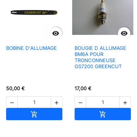


BOBINE D'ALLUMAGE
BOUGIE D ALLUMAGE
BM6A POUR
TRONCONNEUSE
GS7200 GREENCUT
50,00 €
17,00 €




In den Warenkorb
In den Waren

