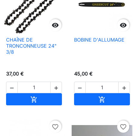


CHAÎNE DE
BOBINE D'ALLUMAGE
TRONCONNEUSE 24"
3/8
37,00 €
45,00 €




In den Warenkorb
In den Waren


favorite_border
favorite_border