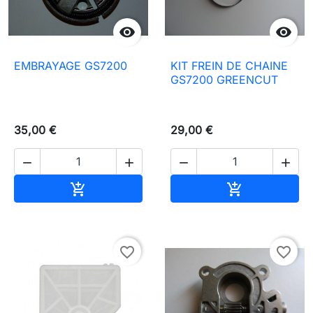


EMBRAYAGE GS7200
KIT FREIN DE CHAINE
GS7200 GREENCUT
35,00 €
29,00 €




In den Warenkorb
In den Waren


favorite_border
favorite_border