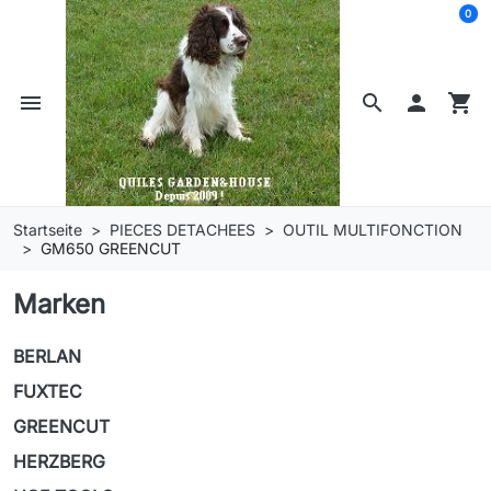
0
menu
search

shopping_cart
Startseite
PIECES DETACHEES
OUTIL MULTIFONCTION
GM650 GREENCUT
Marken
BERLAN
FUXTEC
GREENCUT
HERZBERG