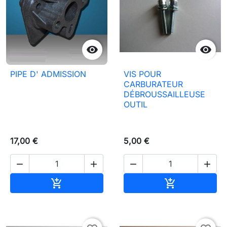


PIPE D' ADMISSION
VIS POUR
CARBURATEUR
DÉBROUSSAILLEUSE
OUTIL
17,00 €
5,00 €




In den Warenkorb
In den Waren

