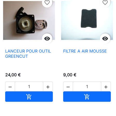
favorite_border
favorite_border


LANCEUR POUR OUTIL
FILTRE A AIR MOUSSE
GREENCUT
24,00 €
9,00 €




In den Warenkorb
In den Waren

