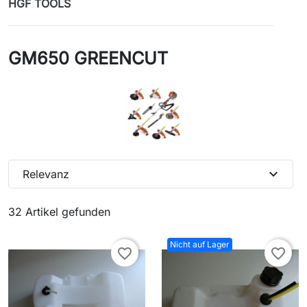
HGF TOOLS
GM650 GREENCUT
expand_more
Relevanz
32 Artikel gefunden
Nicht auf Lager
favorite_border
favorite_border