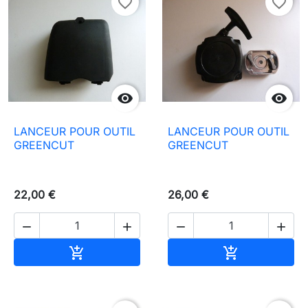
favorite_border
favorite_border


LANCEUR POUR OUTIL
LANCEUR POUR OUTIL
GREENCUT
GREENCUT
22,00 €
26,00 €




In den Warenkorb
In den Waren

