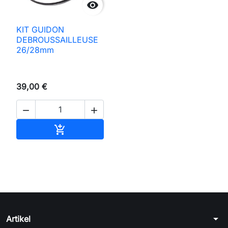

KIT GUIDON
DEBROUSSAILLEUSE
26/28mm
39,00 €


In den Warenkorb

arrow_drop_down
Artikel