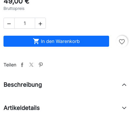
49,00 €
Bruttopreis



In den Warenkorb
favorite_border
Teilen
Beschreibung
Artikeldetails