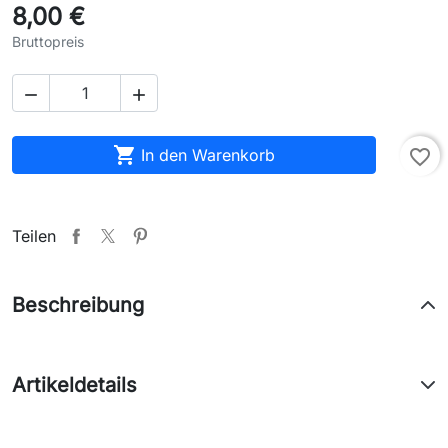
8,00 €
Bruttopreis



In den Warenkorb
favorite_border
Teilen
Beschreibung
Artikeldetails