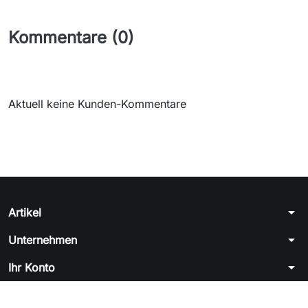
Kommentare (0)
Aktuell keine Kunden-Kommentare
arrow_drop_down
Artikel
arrow_drop_down
Unternehmen
arrow_drop_down
Ihr Konto
arrow_drop_down
Shop-Einstellungen