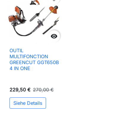

OUTIL
MULTIFONCTION
GREENCUT GGT650B
4 IN ONE
229,50 €
270,00 €
Siehe Details