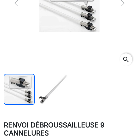
Previous
Next
search
RENVOI DÉBROUSSAILLEUSE 9
CANNELURES