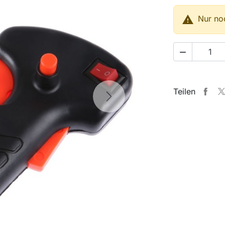

Nur no

Teilen
Next