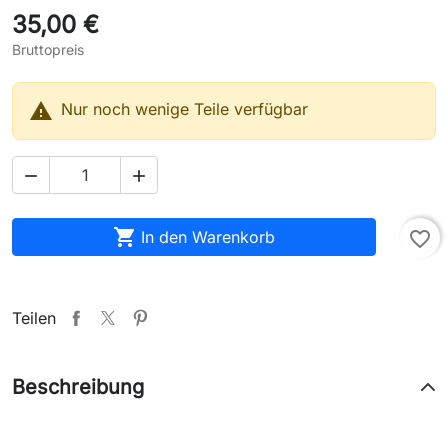
35,00 €
Bruttopreis

Nur noch wenige Teile verfügbar



In den Warenkorb
favorite_border
Teilen
Beschreibung