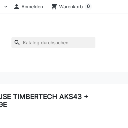

shopping_cart
0
Anmelden
Warenkorb
search
SE TIMBERTECH AKS43 +
GE