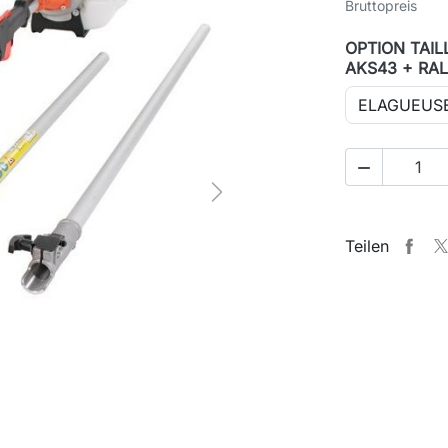
Bruttopreis
OPTION TAIL
AKS43 + RA

Next
Teilen