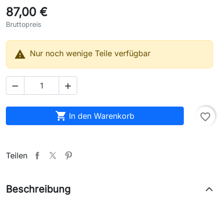
87,00 €
Bruttopreis

Nur noch wenige Teile verfügbar



In den Warenkorb
favorite_border
Teilen
Beschreibung