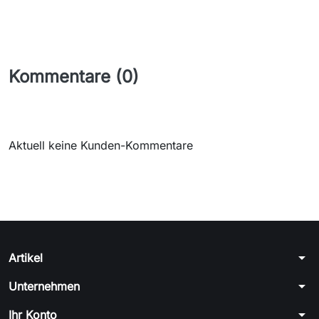
Kommentare (0)
Aktuell keine Kunden-Kommentare
arrow_drop_down
Artikel
arrow_drop_down
Unternehmen
arrow_drop_down
Ihr Konto