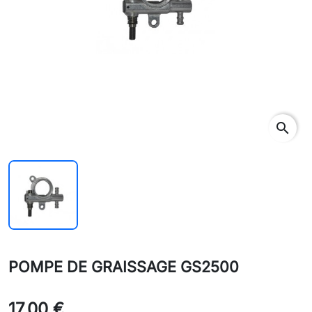
search
POMPE DE GRAISSAGE GS2500
17,00 €