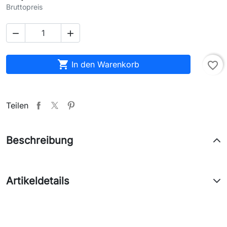
Bruttopreis



In den Warenkorb
favorite_border
Teilen
Beschreibung
Artikeldetails