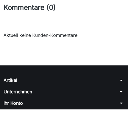
Kommentare (0)
Aktuell keine Kunden-Kommentare
arrow_drop_down
Artikel
arrow_drop_down
Unternehmen
arrow_drop_down
Ihr Konto
arrow_drop_down
Shop-Einstellungen
© 2026 - Shop-Software von PrestaShop™