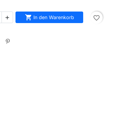

In den Warenkorb
favorite_border
