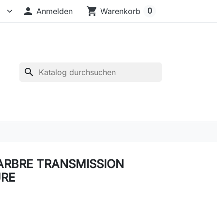

shopping_cart
0
Anmelden
Warenkorb
search
ARBRE TRANSMISSION
URE