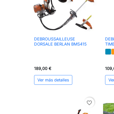
DEBROUSSAILLEUSE
DEB

Vista rápida
DORSALE BERLAN BMS415
TIM
189,00 €
109,
Ver más detalles
Ve
favorite_border