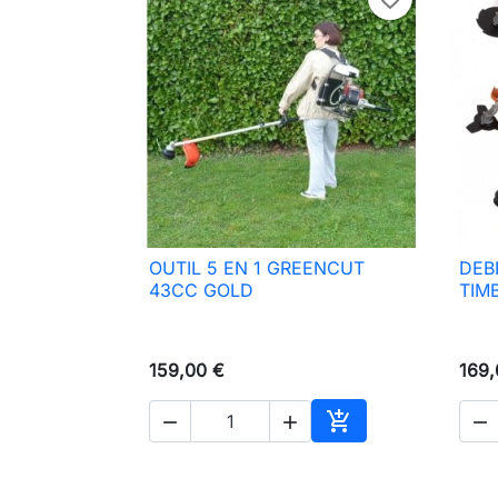
OUTIL 5 EN 1 GREENCUT
DEB

Vista rápida
43CC GOLD
TIM
159,00 €
169,




Añadir al carrito