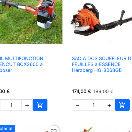
IL MULTIFONCTION
SAC A DOS SOUFFLEUR D

Vista rápida

Vista rápida
ENCUT BCX2600 à
FEUILLES à ESSENCE
poser
Herzberg HG-8068GB
00 €
174,00 €
189,00 €





Añadir al carrito
Añad
oferta!
favorite_border