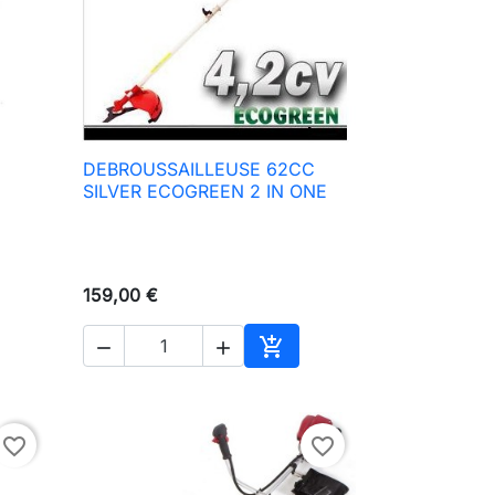
DEBROUSSAILLEUSE 62CC

Vista rápida
SILVER ECOGREEN 2 IN ONE
159,00 €



ir al carrito
Añadir al carrito
favorite_border
favorite_border