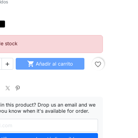
idos
o
Negro
o
de stock

Añadir al carrito
favorite_border

 in this product? Drop us an email and we
 you know when it's available for order.