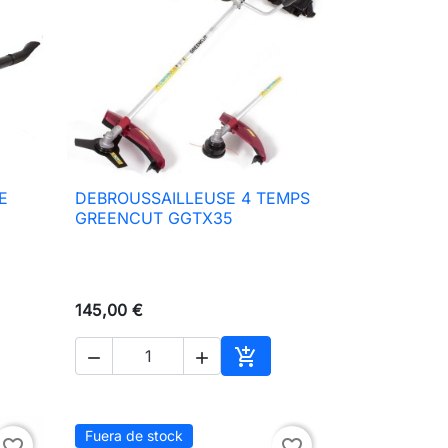
E
DEBROUSSAILLEUSE 4 TEMPS

Vista rápida
GREENCUT GGTX35
145,00 €



ir al carrito
Añadir al carrito
Fuera de stock
favorite_border
favorite_border