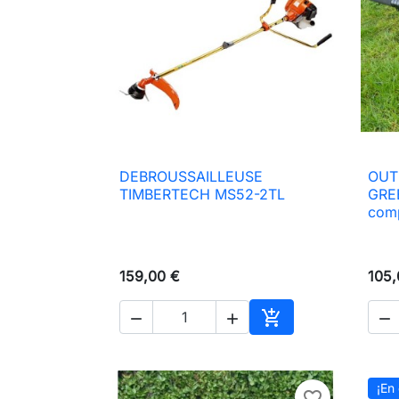
DEBROUSSAILLEUSE
OUT

Vista rápida
TIMBERTECH MS52-2TL
GRE
com
159,00 €
105,




Añadir al carrito
¡En 
favorite_border