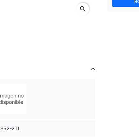
No
search
S52-2TL