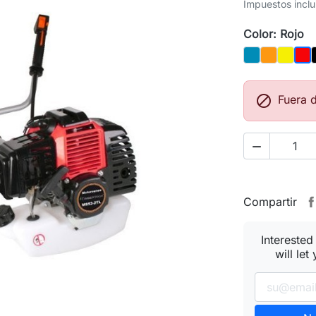
Impuestos inclu
Color: Rojo
Azul
Naranja
Amarill
Roj

Fuera 

Compartir
Interested
will let