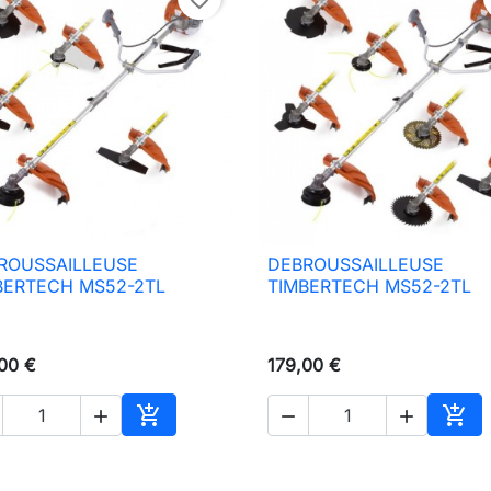
ROUSSAILLEUSE
DEBROUSSAILLEUSE

Vista rápida

Vista rápida
BERTECH MS52-2TL
TIMBERTECH MS52-2TL
00 €
179,00 €





Añadir al carrito
Añad