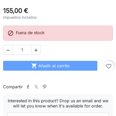
155,00 €
Impuestos incluidos

Fuera de stock



Añadir al carrito
favorite_border
Compartir
Interested in this product? Drop us an email and we
will let you know when it's available for order.