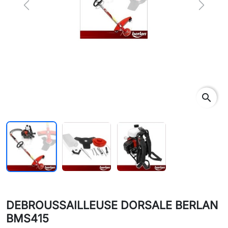
Previous
Next
search
DEBROUSSAILLEUSE DORSALE BERLAN
BMS415