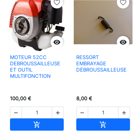
favorite_border
favorite_border


MOTEUR 52CC
RESSORT
DEBROUSSAILLEUSE
EMBRAYAGE
ET OUTIL
DÉBROUSSAILLEUSE
MULTIFONCTION
100,00 €
8,00 €




Añadir al carrito
Añadir al carri

