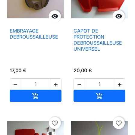


EMBRAYAGE
CAPOT DE
DEBROUSSAILLEUSE
PROTECTION
DEBROUSSAILLEUSE
UNIVERSEL
17,00 €
20,00 €




Añadir al carrito
Añadir al carri


favorite_border
favorite_border