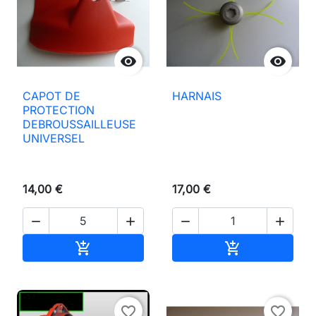


CAPOT DE
HARNAIS
PROTECTION
DEBROUSSAILLEUSE
UNIVERSEL
14,00 €
17,00 €




Añadir al carrito
Añadir al carri


favorite_border
favorite_border