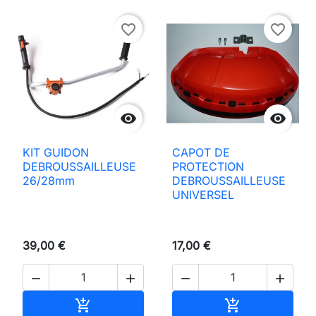
favorite_border
favorite_border


KIT GUIDON
CAPOT DE
DEBROUSSAILLEUSE
PROTECTION
26/28mm
DEBROUSSAILLEUSE
UNIVERSEL
39,00 €
17,00 €




Añadir al carrito
Añadir al carri

