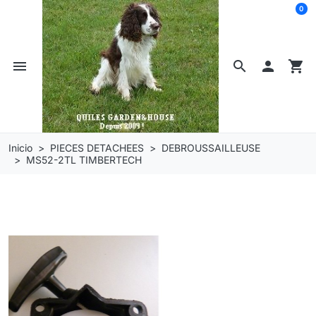
0
menu
search

shopping_cart
Inicio
PIECES DETACHEES
DEBROUSSAILLEUSE
MS52-2TL TIMBERTECH