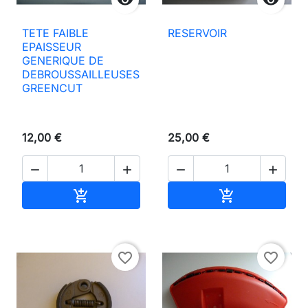


TETE FAIBLE
RESERVOIR
EPAISSEUR
GENERIQUE DE
DEBROUSSAILLEUSES
GREENCUT
12,00 €
25,00 €




Añadir al carrito
Añadir al carri


favorite_border
favorite_border