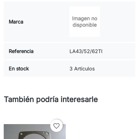
Marca
Referencia
LA43/52/62TI
En stock
3 Artículos
También podría interesarle
favorite_border