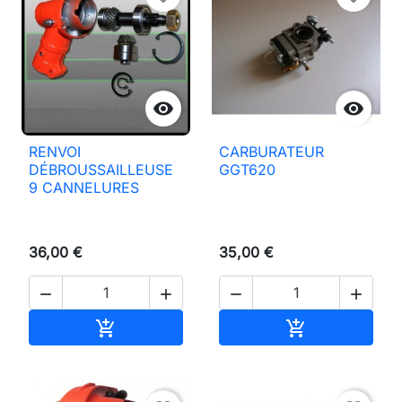


RENVOI
CARBURATEUR
DÉBROUSSAILLEUSE
GGT620
9 CANNELURES
36,00 €
35,00 €




Añadir al carrito
Añadir al carri

