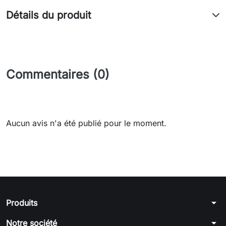
Détails du produit
Commentaires (0)
Aucun avis n'a été publié pour le moment.
arrow_drop_down
Produits
arrow_drop_down
Notre société