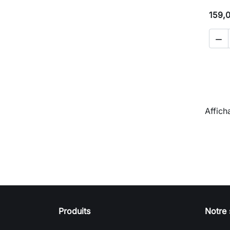
159,

Affich
Produits
Notre 