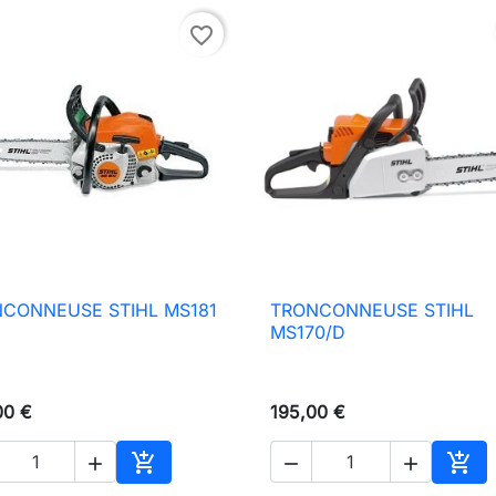
favorite_border
CONNEUSE STIHL MS181
TRONCONNEUSE STIHL

Aperçu rapide

Aperçu rapide
MS170/D
00 €
195,00 €





Ajouter au panier
Ajou