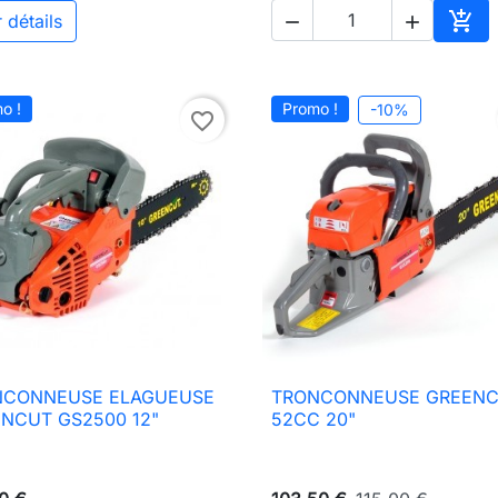

 détails


Ajou
o !
Promo !
-10%
favorite_border
NCONNEUSE ELAGUEUSE
TRONCONNEUSE GREEN

Aperçu rapide

Aperçu rapide
NCUT GS2500 12"
52CC 20"