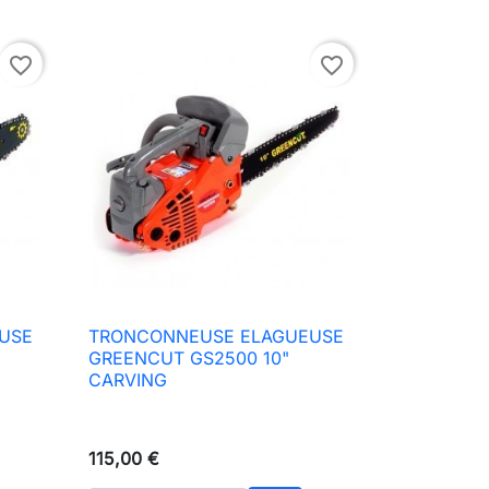
favorite_border
favorite_border
USE
TRONCONNEUSE ELAGUEUSE

Aperçu rapide
GREENCUT GS2500 10"
CARVING
115,00 €