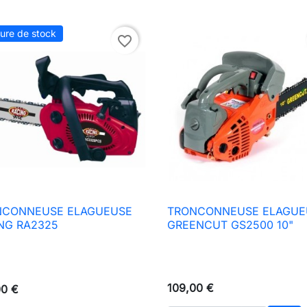
ure de stock
favorite_border
NCONNEUSE ELAGUEUSE
TRONCONNEUSE ELAGUE

Aperçu rapide

Aperçu rapide
NG RA2325
GREENCUT GS2500 10"
109,00 €
00 €