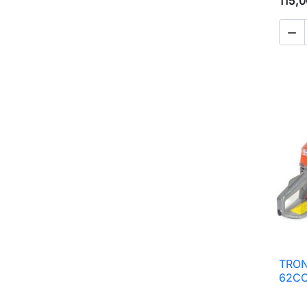
115,0

TRO
62CC