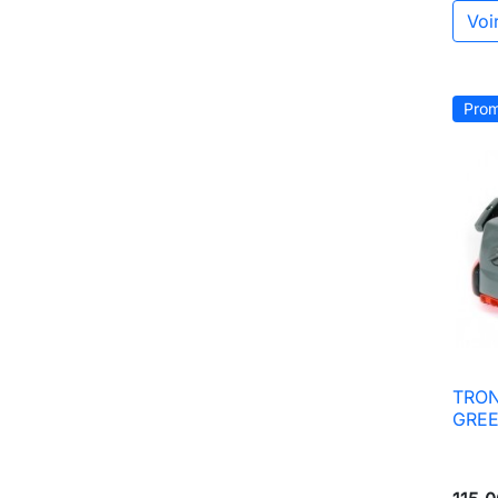
Voir
Prom
TRO
GREE