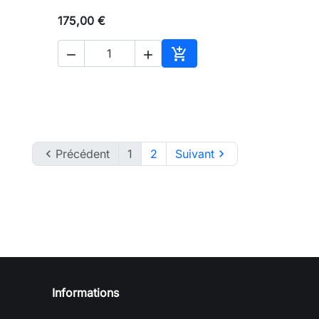
175,00 €



ter au panier
Ajouter au panier

Précédent
1
2
Suivant

Informations