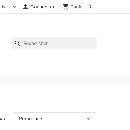

shopping_cart
0
Connexion
Panier
search
expand_more
par :
Pertinence