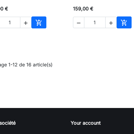
00 €
159,00 €





Ajouter au panier
Ajou
age 1-12 de 16 article(s)
société
Your account