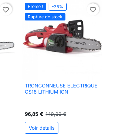
Promo !
-35%
favorite_border
favorite_border
Rupture de stock
TRONCONNEUSE ELECTRIQUE

Aperçu rapide
GS18 LITHIUM ION
96,85 €
149,00 €
Voir détails
ter au panier