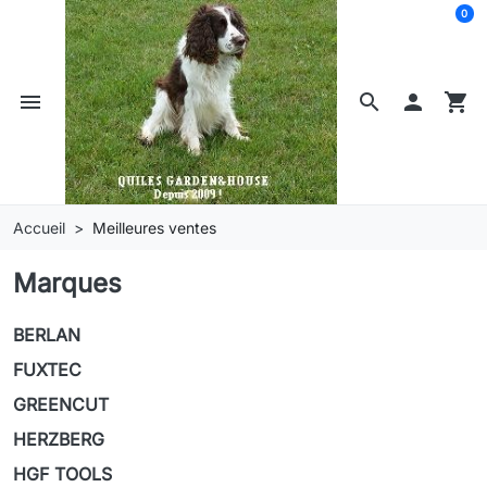
0
menu
search

shopping_cart
Accueil
Meilleures ventes
Marques
BERLAN
FUXTEC
GREENCUT
HERZBERG
HGF TOOLS