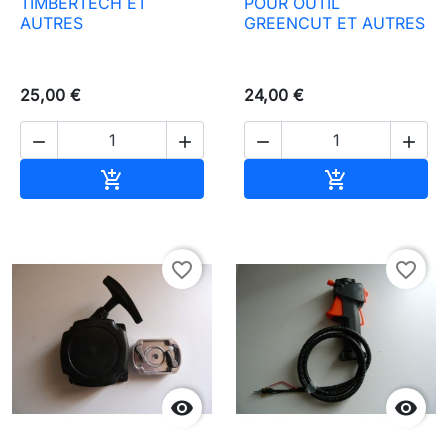
TIMBERTECH ET
POUR OUTIL
AUTRES
GREENCUT ET AUTRES
25,00 €
24,00 €




Ajouter au panier
Ajouter au pa


favorite_border
favorite_border

