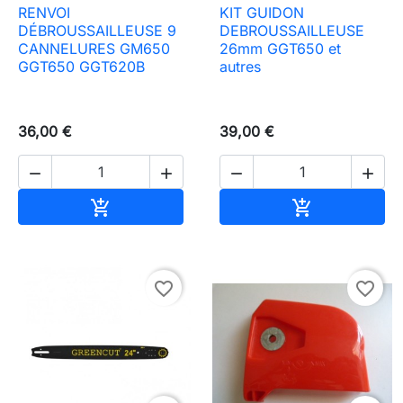
RENVOI
KIT GUIDON
DÉBROUSSAILLEUSE 9
DEBROUSSAILLEUSE
CANNELURES GM650
26mm GGT650 et
GGT650 GGT620B
autres
36,00 €
39,00 €




Ajouter au panier
Ajouter au pa


favorite_border
favorite_border