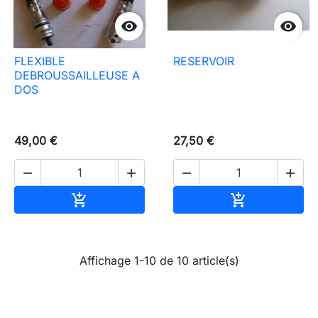


FLEXIBLE
RESERVOIR
DEBROUSSAILLEUSE A
DOS
49,00 €
27,50 €




Ajouter au panier
Ajouter au pa


Affichage 1-10 de 10 article(s)