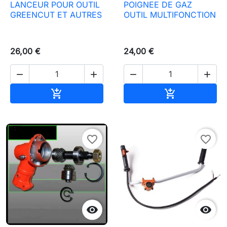
LANCEUR POUR OUTIL
POIGNEE DE GAZ
GREENCUT ET AUTRES
OUTIL MULTIFONCTION
26,00 €
24,00 €




Ajouter au panier
Ajouter au pa


favorite_border
favorite_border

