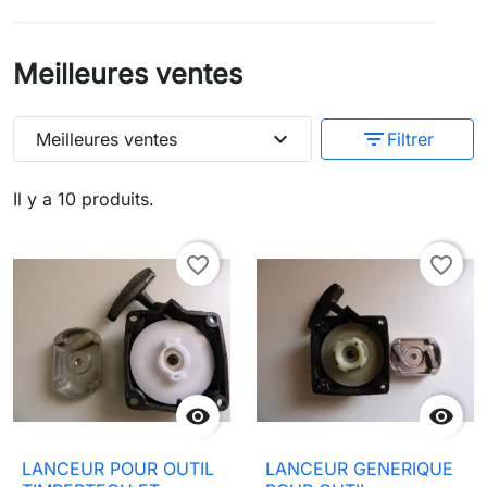
Meilleures ventes
expand_more
filter_list
Meilleures ventes
Filtrer
Il y a 10 produits.
favorite_border
favorite_border


LANCEUR POUR OUTIL
LANCEUR GENERIQUE