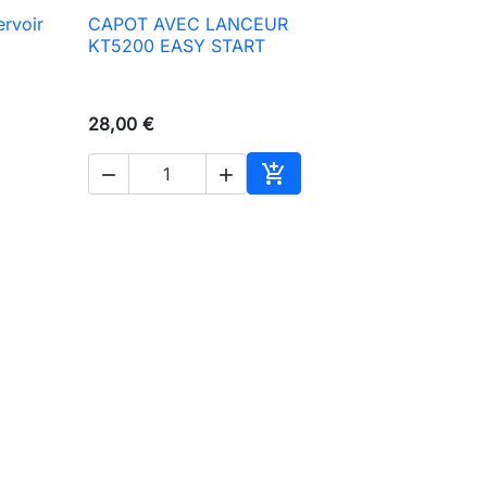
ervoir
CAPOT AVEC LANCEUR

Aperçu rapide
KT5200 EASY START
28,00 €



ter au panier
Ajouter au panier