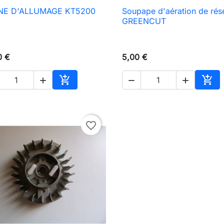
NE D'ALLUMAGE KT5200
Soupape d'aération de rés

Aperçu rapide

Aperçu rapide
GREENCUT
0 €
5,00 €





Ajouter au panier
Ajou
favorite_border