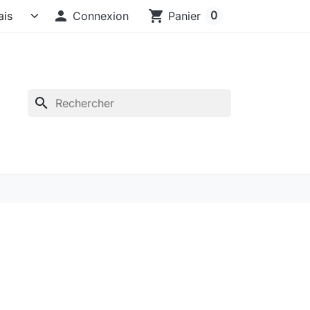

shopping_cart
0
Connexion
Panier
search