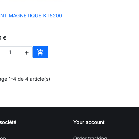
NT MAGNETIQUE KT5200

Aperçu rapide
0 €


Ajouter au panier
age 1-4 de 4 article(s)
société
Your account
son
Order tracking