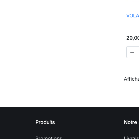
VOLA
20,0

Affich
Produits
Notre 
Promotions
Livrai