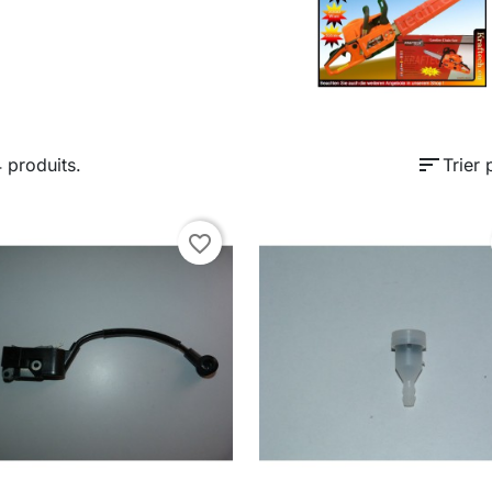
sort
4 produits.
Trier 
favorite_border