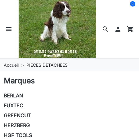
0
menu
search

shopping_cart
Accueil
PIECES DETACHEES
Marques
BERLAN
FUXTEC
GREENCUT
HERZBERG
HGF TOOLS