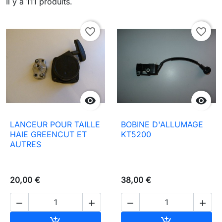
Il y a 111 produits.
favorite_border
favorite_border


LANCEUR POUR TAILLE
BOBINE D'ALLUMAGE
HAIE GREENCUT ET
KT5200
AUTRES
20,00 €
38,00 €




Ajouter au panier
Ajouter au pa

