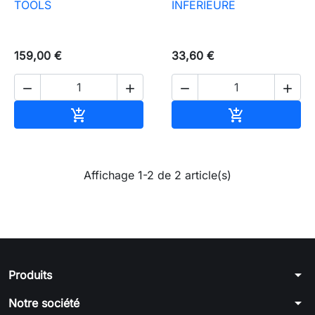
TOOLS
INFERIEURE
159,00 €
33,60 €




Ajouter au panier
Ajouter au pa


Affichage 1-2 de 2 article(s)
arrow_drop_down
Produits
arrow_drop_down
Notre société