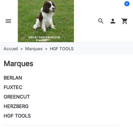
0
menu
search

shopping_cart
Accueil
Marques
HGF TOOLS
Marques
BERLAN
FUXTEC
GREENCUT
HERZBERG
HGF TOOLS