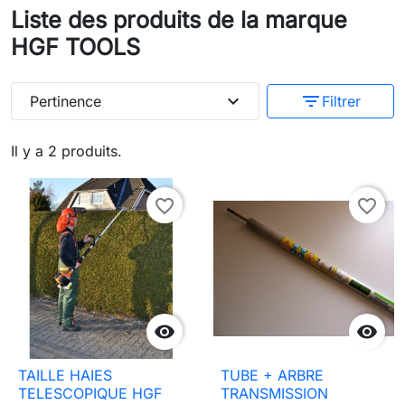
Liste des produits de la marque
HGF TOOLS
expand_more
filter_list
Pertinence
Filtrer
Il y a 2 produits.
favorite_border
favorite_border


TAILLE HAIES
TUBE + ARBRE
TELESCOPIQUE HGF
TRANSMISSION