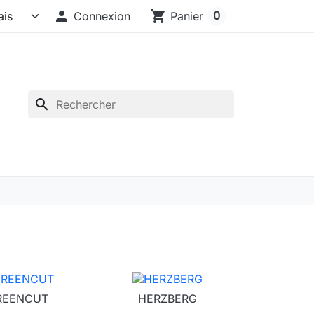

shopping_cart
0
Connexion
Panier
search
REENCUT
HERZBERG