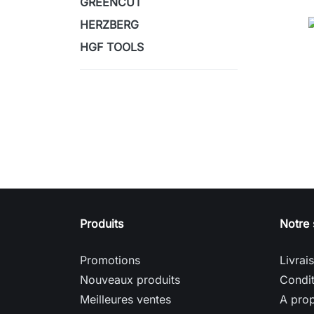
GREENCUT
HERZBERG
HGF TOOLS
Produits
Notre 
Promotions
Livrai
Nouveaux produits
Condit
Meilleures ventes
A pro