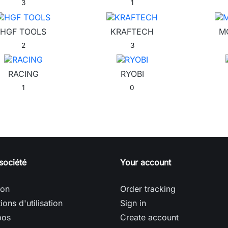
3
1
HGF TOOLS
KRAFTECH
M
2
3
RACING
RYOBI
1
0
société
Your account
son
Order tracking
ions d'utilisation
Sign in
pos
Create account