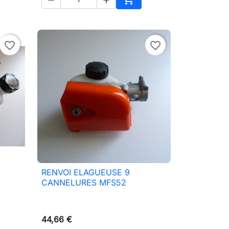
ter au panier
Ajouter au panier
favorite_border
favorite_border
RENVOI ELAGUEUSE 9

Aperçu rapide
CANNELURES MFS52
44,66 €