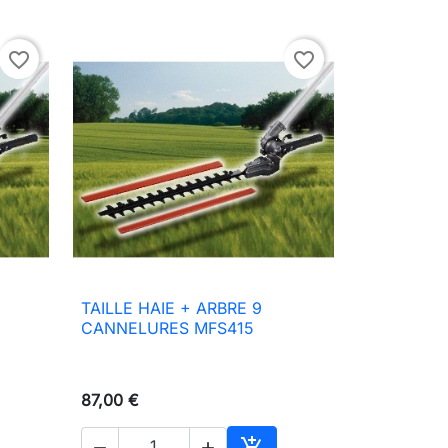
favorite_border
favorite_border
TAILLE HAIE + ARBRE 9

Aperçu rapide
CANNELURES MFS415
87,00 €


