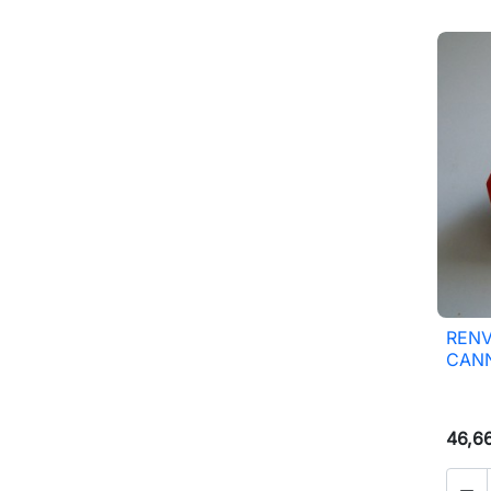
RENV
CANN
46,6
