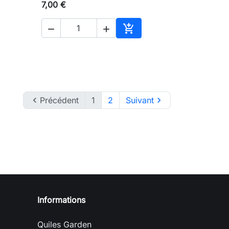
7,00 €



ter au panier
Ajouter au panier

Précédent
1
2
Suivant

Informations
Quiles Garden