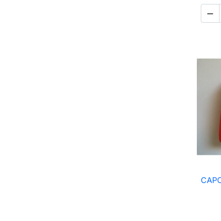

CAP