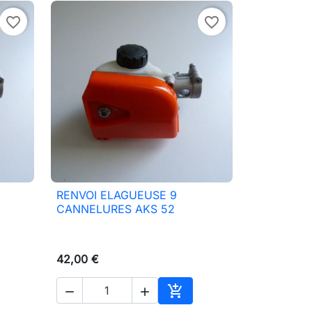
favorite_border
favorite_border
RENVOI ELAGUEUSE 9

Aperçu rapide
CANNELURES AKS 52
42,00 €



ter au panier
Ajouter au panier