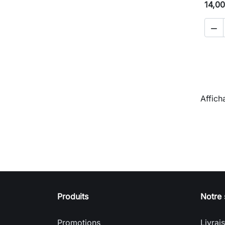
14,00

Affich
Produits
Notre 
Promotions
Livrai