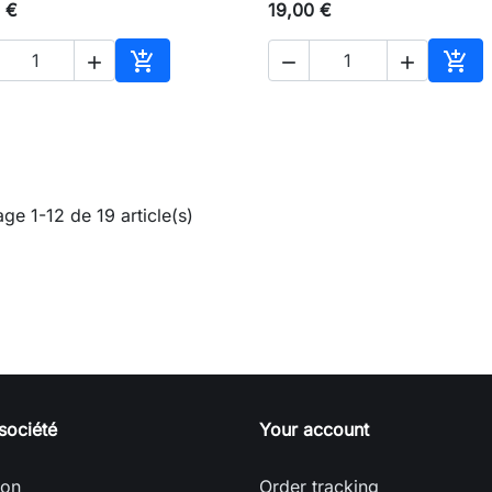
 €
19,00 €





Ajouter au panier
Ajou
age 1-12 de 19 article(s)
société
Your account
son
Order tracking