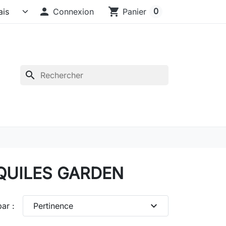

shopping_cart
0
Connexion
Panier
search
e QUILES GARDEN
expand_more
par :
Pertinence