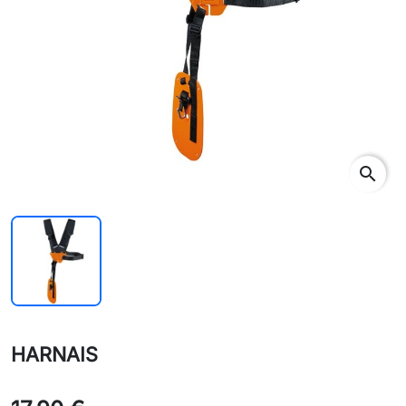
search
HARNAIS