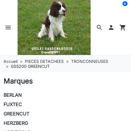
0
menu
search

shopping_cart
Accueil
PIECES DETACHEES
TRONCONNEUSES
GS5200 GREENCUT
Marques
BERLAN
FUXTEC
GREENCUT
HERZBERG