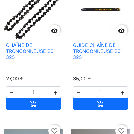


CHAÎNE DE
GUIDE CHAÎNE DE
TRONCONNEUSE 20"
TRONCONNEUSE 20"
325
325
27,00 €
35,00 €




Ajouter au panier
Ajouter au pa


favorite_border
favorite_border