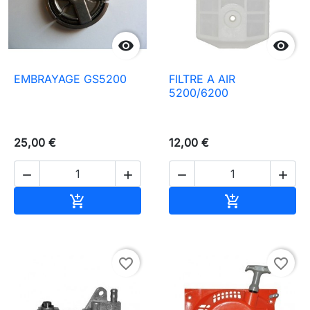


EMBRAYAGE GS5200
FILTRE A AIR
5200/6200
25,00 €
12,00 €




Ajouter au panier
Ajouter au pa


favorite_border
favorite_border