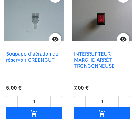


Soupape d'aération de
INTERRUPTEUR
réservoir GREENCUT
MARCHE ARRÊT
TRONCONNEUSE
5,00 €
7,00 €




Ajouter au panier
Ajouter au pa

