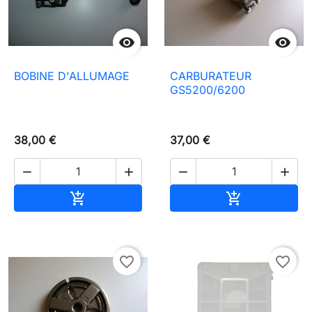


BOBINE D'ALLUMAGE
CARBURATEUR
GS5200/6200
38,00 €
37,00 €




Ajouter au panier
Ajouter au pa


favorite_border
favorite_border