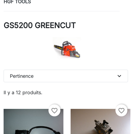
HGF TOOLS
GS5200 GREENCUT
expand_more
Pertinence
Il y a 12 produits.
favorite_border
favorite_border