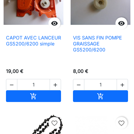


CAPOT AVEC LANCEUR
VIS SANS FIN POMPE
GS5200/6200 simple
GRAISSAGE
GS5200/6200
19,00 €
8,00 €




Ajouter au panier
Ajouter au pa


favorite_border
favorite_border