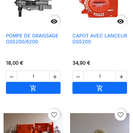


POMPE DE GRAISSAGE
CAPOT AVEC LANCEUR
GS5200/6200
GS5200
18,00 €
34,90 €




Ajouter au panier
Ajouter au pa


favorite_border
favorite_border