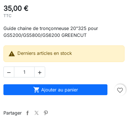
35,00 €
TTC
Guide chaine de tronçonneuse 20"325 pour
GS5200/GS5800/GS6200 GREENCUT

Derniers articles en stock



Ajouter au panier
favorite_border
Partager