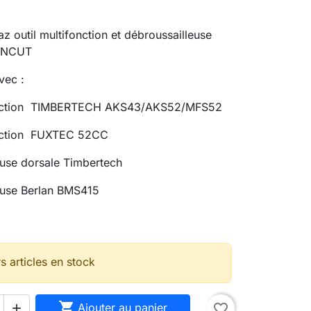
z outil multifonction et débroussailleuse
ENCUT
vec :
fonction TIMBERTECH AKS43/AKS52/MFS52
onction FUXTEC 52CC
euse dorsale Timbertech
euse Berlan BMS415
s articles en stock

Ajouter au panier
favorite_border
