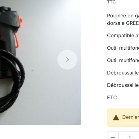
TTC
Poignée de ga
dorsale GRE
Compatible a
Outil multi
Outil multif
Next
Débroussaill
Débroussaill
ETC...

Dernier
