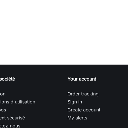
société
Your account
son
Order tracking
ions d'utilisation
Sign in
pos
Create account
nt sécurisé
My alerts
ctez-nous