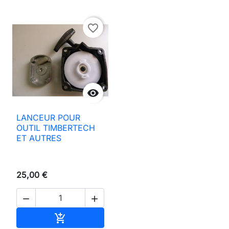
favorite_border

LANCEUR POUR
OUTIL TIMBERTECH
ET AUTRES
25,00 €


Ajouter au panier
