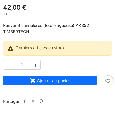
42,00 €
TTC
Renvoi 9 cannelures (tête élagueuse) AKS52
TIMBERTECH

Derniers articles en stock



Ajouter au panier
favorite_border
Partager