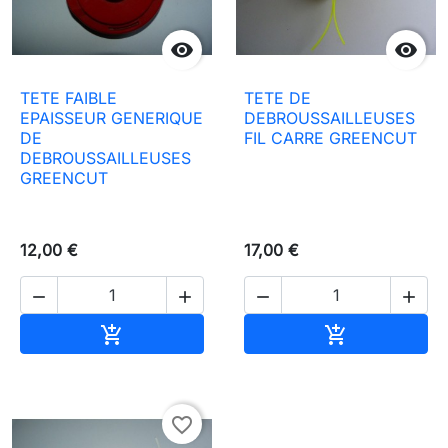


TETE FAIBLE
TETE DE
EPAISSEUR GENERIQUE
DEBROUSSAILLEUSES
DE
FIL CARRE GREENCUT
DEBROUSSAILLEUSES
GREENCUT
12,00 €
17,00 €




Ajouter au panier
Ajouter au pa


favorite_border