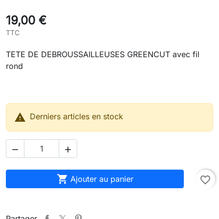
19,00 €
TTC
TETE DE DEBROUSSAILLEUSES GREENCUT avec fil
rond

Derniers articles en stock



Ajouter au panier
favorite_border
Partager