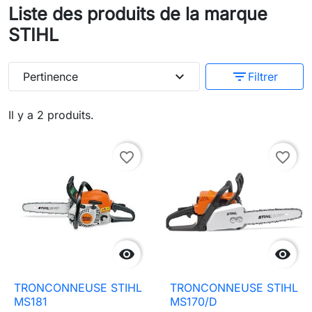
Liste des produits de la marque
STIHL
expand_more
filter_list
Pertinence
Filtrer
Il y a 2 produits.
favorite_border
favorite_border


TRONCONNEUSE STIHL
TRONCONNEUSE STIHL
MS181
MS170/D