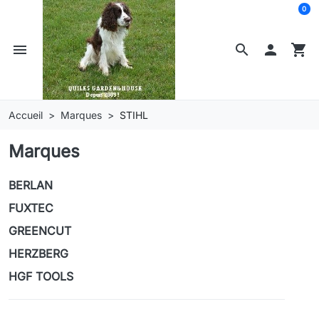
0
menu
search

shopping_cart
Accueil
Marques
STIHL
Marques
BERLAN
FUXTEC
GREENCUT
HERZBERG
HGF TOOLS