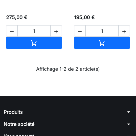
275,00 €
195,00 €




Ajouter au panier
Ajouter au pa


Affichage 1-2 de 2 article(s)
arrow_drop_down
Produits
arrow_drop_down
Notre société